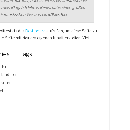
ls Fahrradkurier, nachts bin ich ein aufstrebender
t mein Blog. Ich lebe in Berlin, habe einen großen
antastischen Vier und ein kühles Bier.
lltest du das
Dashboard
aufrufen, um diese Seite zu
e Seite mit deinem eigenen Inhalt erstellen. Viel
ries
Tags
ntur
hbinderei
ckerei
el