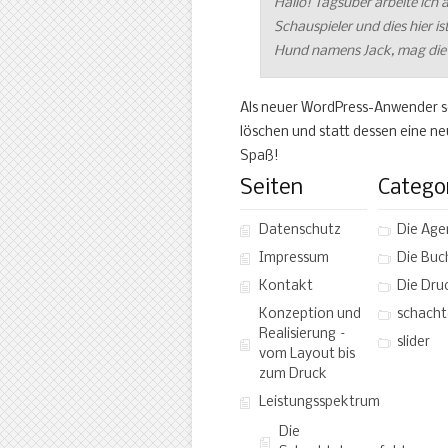
Hallo! Tagsüber arbeite ich a
Schauspieler und dies hier is
Hund namens Jack, mag die F
Als neuer WordPress-Anwender so
löschen und statt dessen eine neu
Spaß!
Seiten
Catego
Datenschutz
Die Age
Impressum
Die Buc
Kontakt
Die Dru
Konzeption und
schacht
Realisierung –
slider
vom Layout bis
zum Druck
Leistungsspektrum
Die