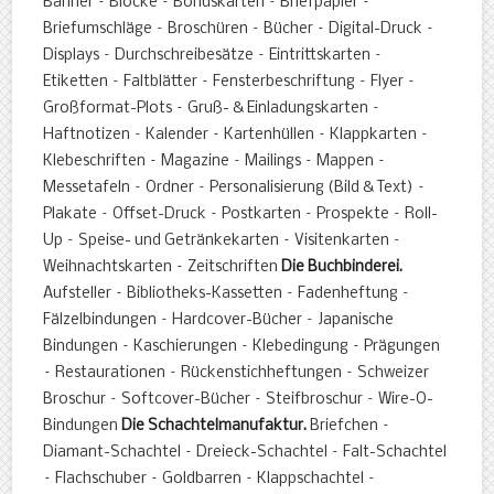
Banner – Blöcke – Bonuskarten – Briefpapier –
Briefumschläge – Broschüren – Bücher – Digital-Druck –
Displays – Durchschreibesätze – Eintrittskarten –
Etiketten – Faltblätter – Fensterbeschriftung – Flyer –
Großformat-Plots – Gruß- & Einladungskarten –
Haftnotizen – Kalender – Kartenhüllen – Klappkarten –
Klebeschriften – Magazine – Mailings – Mappen –
Messetafeln – Ordner – Personalisierung (Bild & Text) –
Plakate – Offset-Druck – Postkarten – Prospekte – Roll-
Up – Speise- und Getränkekarten – Visitenkarten –
Weihnachtskarten – Zeitschriften
Die Buchbinderei.
Aufsteller – Bibliotheks-Kassetten – Fadenheftung –
Fälzelbindungen – Hardcover-Bücher – Japanische
Bindungen – Kaschierungen – Klebedingung – Prägungen
– Restaurationen – Rückenstichheftungen – Schweizer
Broschur – Softcover-Bücher – Steifbroschur – Wire-O-
Bindungen
Die Schachtelmanufaktur.
Briefchen –
Diamant-Schachtel – Dreieck-Schachtel – Falt-Schachtel
– Flachschuber – Goldbarren – Klappschachtel –